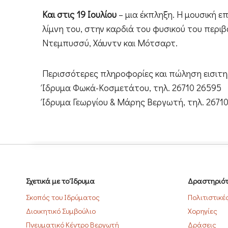
Και στις 19 Ιουλίου
– μια έκπληξη. Η μουσική ε
λίμνη του, στην καρδιά του φυσικού του περιβ
Ντεμπυσσύ, Χάυντν και Μότσαρτ.
Περισσότερες πληροφορίες και πώληση εισιτη
Ίδρυμα Φωκά-Κοσμετάτου, τηλ. 26710 26595
Ίδρυμα Γεωργίου & Μάρης Βεργωτή, τηλ. 26710 
Σχετικά με το Ίδρυμα
Δραστηριότ
Σκοπός του Ιδρύματος
Πολιτιστικέ
Διοικητικό Συμβούλιο
Χορηγίες
Πνευματικό Κέντρο Βεργωτή
Δράσεις