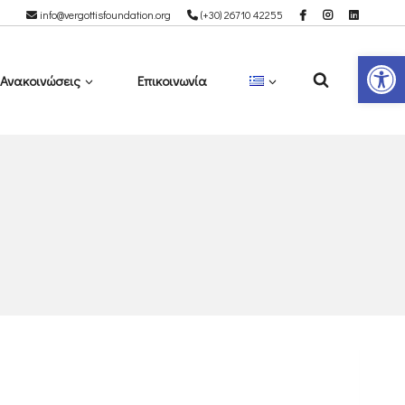
info@vergottisfoundation.org
(+30) 26710 42255
Αν
Ανακοινώσεις
Επικοινωνία