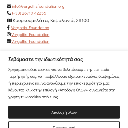
info@vergottisfoundation.org
(+30) 26710 42255
Κουρκουμελάτα, Κεφαλονιά, 28100
Vergottis Foundation
Vergottis Foundation
Vergottis Foundation
Newsletter
Σεβόμαστε την ιδιωτικότητά σας
Εγγραφείτε στο newsletter μας για να μαθαίνετε πρώτοι τα
Χρησιμοποιούμε cookies για να βελτιώσουμε την εμπειρία
νέα μας!
περιήγησής σας, να προβάλλουμε εξατομικευμένες διαφημίσεις
ή περιεχόμενο και να αναλύουμε την επισκεψιμότητά μας.
Κάνοντας κλικ στην επιλογή «Αποδοχή Όλων», συναινείτε στη
χρήση των cookies από εμάς.
Αποδοχή όλων
Προσαρμογή