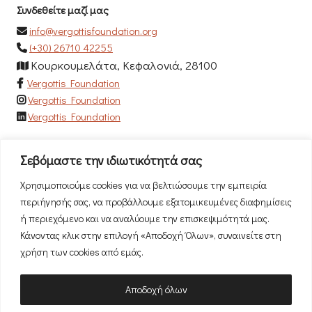
Συνδεθείτε μαζί μας
info@vergottisfoundation.org
(+30) 26710 42255
Κουρκουμελάτα, Κεφαλονιά, 28100
Vergottis Foundation
Vergottis Foundation
Vergottis Foundation
Newsletter
Σεβόμαστε την ιδιωτικότητά σας
Εγγραφείτε στο newsletter μας για να μαθαίνετε πρώτοι τα
Χρησιμοποιούμε cookies για να βελτιώσουμε την εμπειρία
νέα μας!
περιήγησής σας, να προβάλλουμε εξατομικευμένες διαφημίσεις
ή περιεχόμενο και να αναλύουμε την επισκεψιμότητά μας.
Κάνοντας κλικ στην επιλογή «Αποδοχή Όλων», συναινείτε στη
χρήση των cookies από εμάς.
Αποδοχή όλων